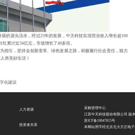
级的源头活水，经过23年的发展，中天科技实现营业收入增长超100
分红累计近34亿元，市值增长了40多倍。
球”为指引，坚持走创新变革、绿色发展之路，积极履行社会责任，致力
建人类美好生活！
数字化建设
采购管理中心
人力资源
江苏中天科技股份有限公司 版本所有：Copyr
苏ICP备10047815号
投资者关系
本网站用字经北京北大方正电子