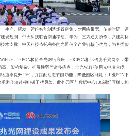
全，生产、研发、运维智能制造场景密集，对网络带宽、传输时延、运
市建设规划，中天科技联合南通移动、华为，三方通力协作，共建高标
网技术支撑，中天科技依托完备的光通信全产业链核心优势，为各类智
N+WiFi7+工业PON极简全光网络底座，50GPON相比传统千兆网络，带
高、架构复杂、扩展性弱等诸多痛点；全光WiFi7使用光电复合缆一
络速率提升20%，并搭配动态节能功能，降低园区能耗；工业PON下
效规避传输过程电磁干扰风险。此外园区与数据中心10G裸纤互联，相